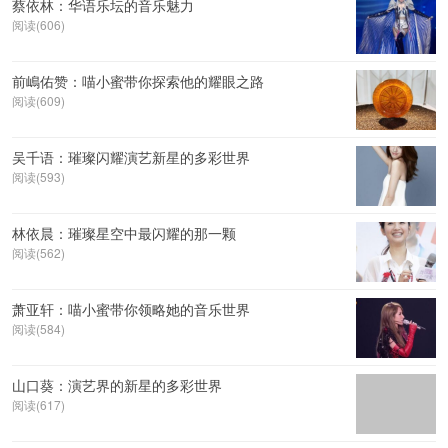
蔡依林：华语乐坛的音乐魅力
阅读(606)
前嶋佑赞：喵小蜜带你探索他的耀眼之路
阅读(609)
吴千语：璀璨闪耀演艺新星的多彩世界
阅读(593)
林依晨：璀璨星空中最闪耀的那一颗
阅读(562)
萧亚轩：喵小蜜带你领略她的音乐世界
阅读(584)
山口葵：演艺界的新星的多彩世界
阅读(617)