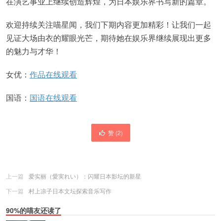
在演艺事业上继续创造辉煌，为日本娱乐界书写新的篇章。
欢迎持续关注喵星闻，我们下期内容更加精彩！让我们一起
见证大场由衣的耀眼光芒，期待她在娱乐界继续展现出更多
的魅力与才华！
女优：
作品在线观看
国语：
国语在线观看
赞 (
2
)
上一篇
爱实丽（愛実れい）：闪耀日本影坛的新星
下一篇
村上凉子日本文坛探索音乐写作
90%的喵友还读了