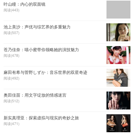
叶山瞳：内心的双面镜
阅读(443)
池上美沙：声优与综艺界的多重魅力
阅读(507)
苍乃佳奈：喵小蜜带你领略她的演技魅力
阅读(478)
麻田有希与菅野しずか：音乐世界的双星奇迹
阅读(492)
奥田佳苗：用文字绽放的情感迷宫
阅读(512)
新实真理亚：探索虚拟与现实的奇妙之旅
阅读(471)