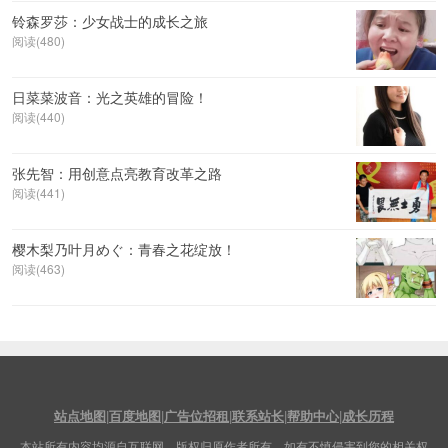
铃森罗莎：少女战士的成长之旅
阅读(480)
日菜菜波音：光之英雄的冒险！
阅读(440)
张先智：用创意点亮教育改革之路
阅读(441)
樱木梨乃叶月めぐ：青春之花绽放！
阅读(463)
站点地图
|
百度地图
|
广告位招租
|
联系站长
|
帮助中心
|
成长历程
本站所有内容均源自互联网，版权归原作者所有。如有不慎侵害到您的相关权