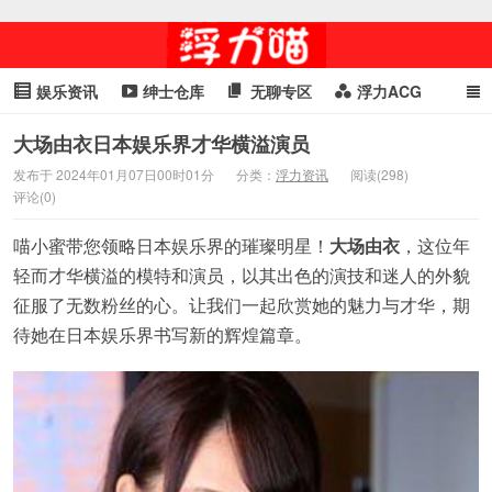
娱乐资讯
绅士仓库
无聊专区
浮力ACG
浮力GIF
明星头条
浮力资讯
头条女神
萌妹专区
大场由衣日本娱乐界才华横溢演员
发布于 2024年01月07日00时01分
分类：
浮力资讯
阅读(298)
cosplay
喵星闻
评论(0)
喵小蜜带您领略日本娱乐界的璀璨明星！
大场由衣
，这位年
轻而才华横溢的模特和演员，以其出色的演技和迷人的外貌
征服了无数粉丝的心。让我们一起欣赏她的魅力与才华，期
待她在日本娱乐界书写新的辉煌篇章。