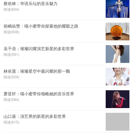
蔡依林：华语乐坛的音乐魅力
阅读(604)
前嶋佑赞：喵小蜜带你探索他的耀眼之路
阅读(608)
吴千语：璀璨闪耀演艺新星的多彩世界
阅读(591)
林依晨：璀璨星空中最闪耀的那一颗
阅读(559)
萧亚轩：喵小蜜带你领略她的音乐世界
阅读(584)
山口葵：演艺界的新星的多彩世界
阅读(615)