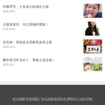
铃森罗莎：少女战士的成长之旅
阅读(480)
日菜菜波音：光之英雄的冒险！
阅读(438)
张先智：用创意点亮教育改革之路
阅读(440)
樱木梨乃叶月めぐ：青春之花绽放！
阅读(461)
站点地图
|
百度地图
|
广告位招租
|
联系站长
|
帮助中心
|
成长历程