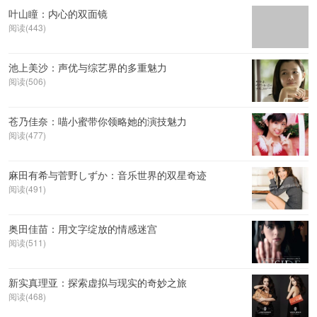
叶山瞳：内心的双面镜
阅读(443)
池上美沙：声优与综艺界的多重魅力
阅读(506)
苍乃佳奈：喵小蜜带你领略她的演技魅力
阅读(477)
麻田有希与菅野しずか：音乐世界的双星奇迹
阅读(491)
奥田佳苗：用文字绽放的情感迷宫
阅读(511)
新实真理亚：探索虚拟与现实的奇妙之旅
阅读(468)