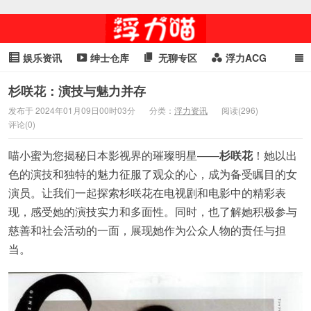
娱乐资讯
绅士仓库
无聊专区
浮力ACG
浮力GIF
明星头条
浮力资讯
头条女神
萌妹专区
杉咲花：演技与魅力并存
发布于 2024年01月09日00时03分
分类：
浮力资讯
阅读(296)
cosplay
喵星闻
评论(0)
喵小蜜为您揭秘日本影视界的璀璨明星——
杉咲花
！她以出
色的演技和独特的魅力征服了观众的心，成为备受瞩目的女
演员。让我们一起探索杉咲花在电视剧和电影中的精彩表
现，感受她的演技实力和多面性。同时，也了解她积极参与
慈善和社会活动的一面，展现她作为公众人物的责任与担
当。