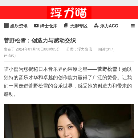
娱乐资讯
绅士仓库
无聊专区
浮力ACG
浮力GIF
明星头条
浮力资讯
头条女神
萌妹专区
菅野松雪：创造力与感动交织
发布于 2024年01月10日00时05分
分类：
浮力资讯
阅读(317)
cosplay
喵星闻
评论(0)
喵小蜜为您揭秘日本音乐界的璀璨之星——
菅野松雪
！她以
独特的音乐才华和卓越的创作能力赢得了广泛的赞誉。让我
们一同走进菅野松雪的音乐世界，感受她的创造力和带来的
感动。