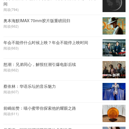
间
阅读(794)
奥本海默IMAX 70mm胶片版重磅回归
阅读(662)
年会不能停什么时候上映？年会不能停上映时间
阅读(663)
怒潮：兄弟同心，解恨狂潮引爆电影后续
阅读(662)
蔡依林：华语乐坛的音乐魅力
阅读(607)
前嶋佑赞：喵小蜜带你探索他的耀眼之路
阅读(611)