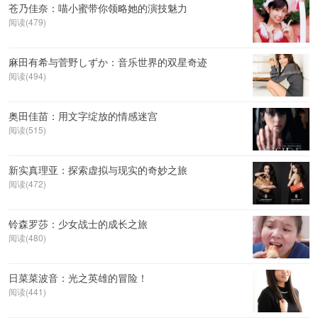
苍乃佳奈：喵小蜜带你领略她的演技魅力
阅读(479)
麻田有希与菅野しずか：音乐世界的双星奇迹
阅读(494)
奥田佳苗：用文字绽放的情感迷宫
阅读(515)
新实真理亚：探索虚拟与现实的奇妙之旅
阅读(472)
铃森罗莎：少女战士的成长之旅
阅读(480)
日菜菜波音：光之英雄的冒险！
阅读(441)