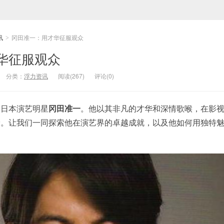
讯
冈田准一：用才华征服观众
>
华征服观众
分类：
浮力资讯
阅读(267)
评论(0)
的日本演艺明星
冈田准一
。他以其非凡的才华和深情歌喉，在影
爱。让我们一同探索他在演艺界的卓越成就，以及他如何用独特