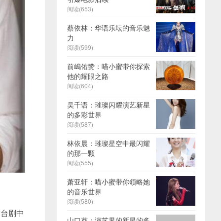
阅读(653)
蔡依林：华语乐坛的音乐魅
力
阅读(599)
前嶋佑赞：喵小蜜带你探索
他的耀眼之路
阅读(604)
吴千语：璀璨闪耀演艺新星
的多彩世界
阅读(587)
林依晨：璀璨星空中最闪耀
的那一颗
阅读(555)
萧亚轩：喵小蜜带你领略她
的音乐世界
阅读(580)
舞台剧中
山口葵：演艺界的新星的多