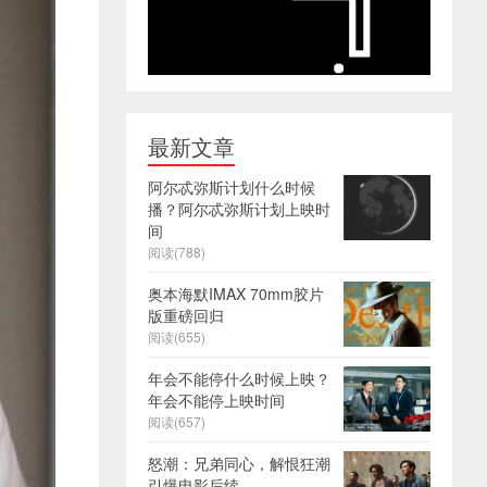
最新文章
阿尔忒弥斯计划什么时候
播？阿尔忒弥斯计划上映时
间
阅读(788)
奥本海默IMAX 70mm胶片
版重磅回归
阅读(655)
年会不能停什么时候上映？
年会不能停上映时间
阅读(657)
怒潮：兄弟同心，解恨狂潮
引爆电影后续