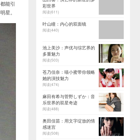
出都能引
彩世界
璨明星。
阅读(611)
叶山瞳：内心的双面镜
阅读(440)
池上美沙：声优与综艺界的
多重魅力
阅读(503)
苍乃佳奈：喵小蜜带你领略
她的演技魅力
阅读(474)
麻田有希与菅野しずか：音
乐世界的双星奇迹
阅读(488)
奥田佳苗：用文字绽放的情
感迷宫
阅读(508)