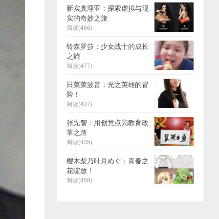
新实真理亚：探索虚拟与现
实的奇妙之旅
阅读(466)
铃森罗莎：少女战士的成长
之旅
阅读(477)
日菜菜波音：光之英雄的冒
险！
阅读(437)
张先智：用创意点亮教育改
革之路
阅读(435)
樱木梨乃叶月めぐ：青春之
花绽放！
阅读(458)