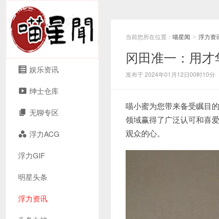
当前您所在位置：
喵星闻
浮力资
>
冈田准一：用才
娱乐资讯
发布于 2024年01月12日00时10分
绅士仓库
喵小蜜为您带来备受瞩目
无聊专区
领域赢得了广泛认可和喜
观众的心。
浮力ACG
浮力GIF
明星头条
浮力资讯