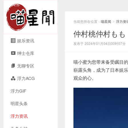
当前您所在位置：
喵星闻
浮力资
>
仲村桃仲村もも
娱乐资讯
发布于 2024年01月04日00时07分
绅士仓库
喵小蜜为您带来备受瞩目
无聊专区
崭露头角，成为了日本娱
观众的心。
浮力ACG
浮力GIF
明星头条
浮力资讯