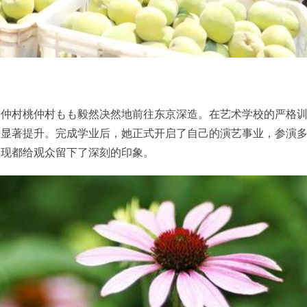
，仲村桃仲村もも毅然决然地前往东京深造。在艺术学校的严格
了显著提升。完成学业后，她正式开启了自己的演艺事业，参演
表现都给观众留下了深刻的印象。