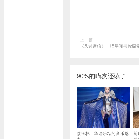
上一篇
《风过留痕》：喵星闻带你探
90%的喵友还读了
蔡依林：华语乐坛的音乐魅
前