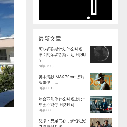
最新文章
阿尔忒弥斯计划什么时候
播？阿尔忒弥斯计划上映时
间
阅读(790)
奥本海默IMAX 70mm胶片
版重磅回归
阅读(661)
年会不能停什么时候上映？
年会不能停上映时间
阅读(660)
怒潮：兄弟同心，解恨狂潮
引爆电影后续