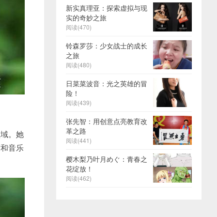
新实真理亚：探索虚拟与现
实的奇妙之旅
阅读(470)
铃森罗莎：少女战士的成长
之旅
阅读(480)
日菜菜波音：光之英雄的冒
险！
阅读(439)
张先智：用创意点亮教育改
革之路
领域。她
阅读(441)
作和音乐
樱木梨乃叶月めぐ：青春之
花绽放！
阅读(462)