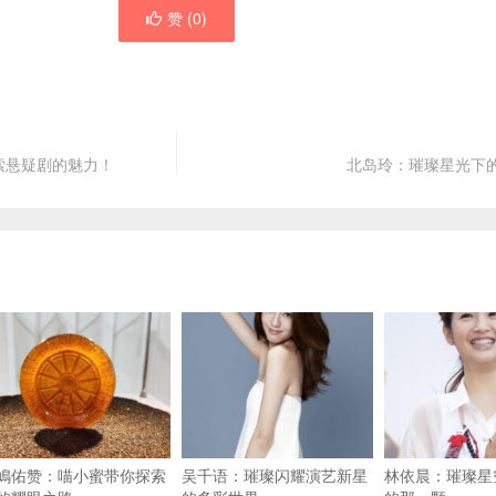
赞 (
0
)
索悬疑剧的魅力！
北岛玲：璀璨星光下
嶋佑赞：喵小蜜带你探索
吴千语：璀璨闪耀演艺新星
林依晨：璀璨星