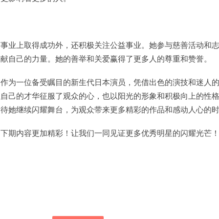
艺事业上取得成功外，还积极关注公益事业。她参与慈善活动和
贡献自己的力量。她的善举和关爱赢得了更多人的尊重和赞誉。
も作为一位备受瞩目的新生代日本演员，凭借出色的演技和迷人
以自己的才华征服了观众的心，也以阳光的形象和积极向上的性
期待她继续闪耀舞台，为观众带来更多精彩的作品和感动人心的
们下期内容更加精彩！让我们一同见证更多优秀明星的闪耀光芒