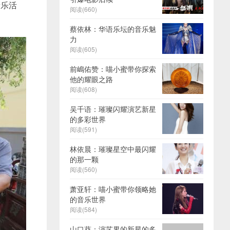
音乐活
阅读(660)
蔡依林：华语乐坛的音乐魅
力
阅读(605)
前嶋佑赞：喵小蜜带你探索
他的耀眼之路
阅读(608)
吴千语：璀璨闪耀演艺新星
的多彩世界
阅读(591)
林依晨：璀璨星空中最闪耀
的那一颗
阅读(560)
萧亚轩：喵小蜜带你领略她
的音乐世界
阅读(584)
山口葵：演艺界的新星的多