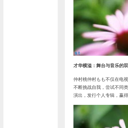
才华横溢：舞台与音乐的
仲村桃仲村もも不仅在电
不断挑战自我，尝试不同
演出，发行个人专辑，赢