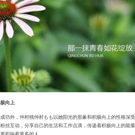
积极向上
大成功外，仲村桃仲村もも以她阳光的形象和积极向上的性格深
与粉丝互动，分享自己的生活和工作点滴，传递着积极向上的能
，更影响着更多的人。