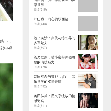
彩世界
阅读(615)
叶山瞳：内心的双面镜
阅读(443)
池上美沙：声优与综艺界的
训练下，
多重魅力
多部电视
阅读(507)
苍乃佳奈：喵小蜜带你领略
她的演技魅力
阅读(478)
麻田有希与菅野しずか：音
乐世界的双星奇迹
阅读(492)
奥田佳苗：用文字绽放的情
感迷宫
阅读(511)