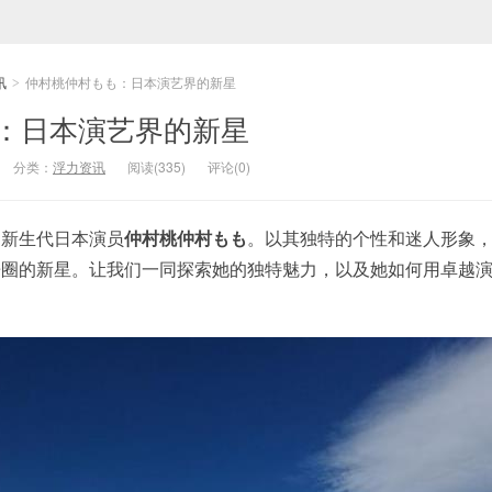
讯
仲村桃仲村もも：日本演艺界的新星
>
：日本演艺界的新星
分类：
浮力资讯
阅读(335)
评论(0)
的新生代日本演员
仲村桃仲村もも
。以其独特的个性和迷人形象
乐圈的新星。让我们一同探索她的独特魅力，以及她如何用卓越