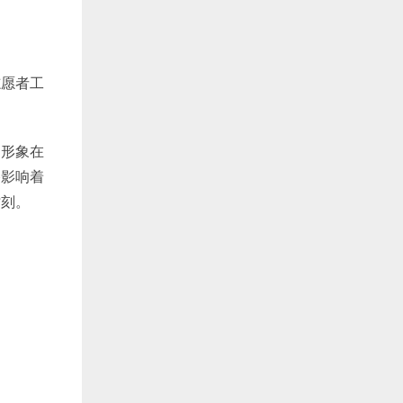
志愿者工
的形象在
格影响着
时刻。
！