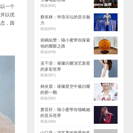
她以一个
阅读(660)
，并以优
蔡依林：华语乐坛的音乐魅
状态，因
力
阅读(605)
前嶋佑赞：喵小蜜带你探索
他的耀眼之路
阅读(608)
吴千语：璀璨闪耀演艺新星
的多彩世界
阅读(591)
林依晨：璀璨星空中最闪耀
的那一颗
阅读(560)
萧亚轩：喵小蜜带你领略她
的音乐世界
阅读(584)
山口葵：演艺界的新星的多