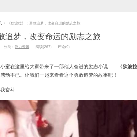
讯
《狄波拉》：勇敢追梦，改变命运的励志之旅
>
敢追梦，改变命运的励志之旅
分类：
浮力资讯
阅读(267)
评论(0)
喵小蜜在这里给大家带来了一部催人奋进的励志小说——《
狄波
人感动不已。让我们一起来看看这个勇敢追梦的故事吧！
自我奋斗