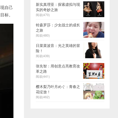
新实真理亚：探索虚拟与现
实现自己
实的奇妙之旅
的目标。
阅读(470)
铃森罗莎：少女战士的成长
之旅
阅读(480)
日菜菜波音：光之英雄的冒
险！
阅读(439)
张先智：用创意点亮教育改
革之路
阅读(441)
樱木梨乃叶月めぐ：青春之
花绽放！
阅读(462)