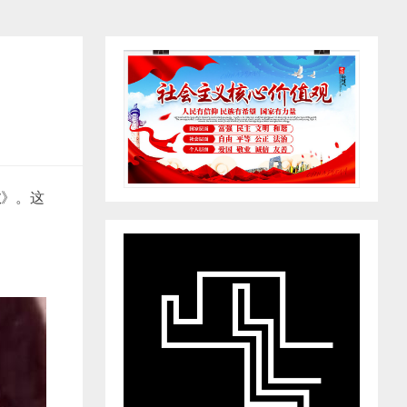
拉
》。这