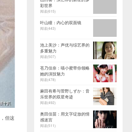
彩世界
阅读(615)
叶山瞳：内心的双面镜
阅读(443)
池上美沙：声优与综艺界的
多重魅力
阅读(507)
苍乃佳奈：喵小蜜带你领略
她的演技魅力
阅读(478)
麻田有希与菅野しずか：音
乐世界的双星奇迹
阅读(492)
奥田佳苗：用文字绽放的情
庭，但这
感迷宫
阅读(511)