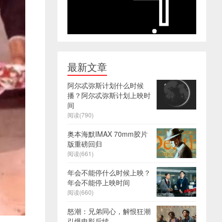
最新文章
阿尔忒弥斯计划什么时候
播？阿尔忒弥斯计划上映时
间
阅读(790)
奥本海默IMAX 70mm胶片
版重磅回归
阅读(661)
年会不能停什么时候上映？
年会不能停上映时间
阅读(660)
怒潮：兄弟同心，解恨狂潮
引爆电影后续