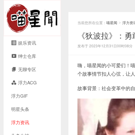
当前您所在位置：
喵星闻
浮力资
>
《狄波拉》：勇
娱乐资讯
发布于 2023年12月31日00时08分
绅士仓库
嗨，喵星闻的小可爱们！
无聊专区
个故事情节扣人心弦，让
浮力ACG
故事背景：社会变革中的
浮力GIF
明星头条
浮力资讯