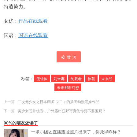
特遣势力。
女优：
作品在线观看
国语：
国语在线观看
赞 (
0
)
标签：
侵蚀体
刘米娜
制裁者
徐芸
未来战
未来都市幻想
上一篇
二次元少女之日本画师 フ二ィ的插画动漫萌妹作品
下一篇
美少女苍井优香，户外露出狂野写真集你要不要围观？
90%的喵友还读了
一条小团团直播露脸照片出来了，你觉得咋样？