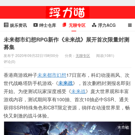
娱乐资讯
绅士仓库
无聊专区
浮力ACG
浮力GIF
明星头条
浮力资讯
头条女神
萌妹专区
未来都市幻想RPG新作《未来战》展开首次限量封测
募集
cosplay
喵星闻
发布于 2020年09月22日15时00分
分类：
无聊专区
阅读(1081)
评论(0)
香港商游戏种子
未来都市幻想
17日宣布，科幻动漫画风、次
世代战略塔防手机游戏-《
未来战
》，首次删档封测报名即刻
开始。为使测试玩家深度感受《
未来战
》庞大世界观和丰富
游戏内容，测试期间享有100抽、首次10抽必中SSR、通关
获得SSR特殊角色和CBT限定资源，徜徉在动漫世界里，畅
快又刺激的战斗体验。