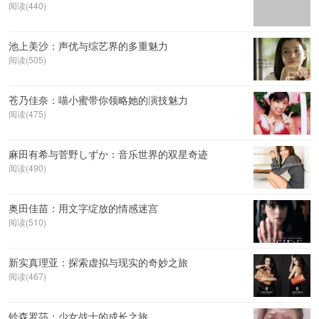
阅读(440)
池上美沙：声优与综艺界的多重魅力
阅读(505)
苍乃佳奈：喵小蜜带你领略她的演技魅力
阅读(475)
麻田有希与菅野しずか：音乐世界的双星奇迹
阅读(490)
奥田佳苗：用文字绽放的情感迷宫
阅读(510)
新实真理亚：探索虚拟与现实的奇妙之旅
阅读(467)
铃森罗莎：少女战士的成长之旅