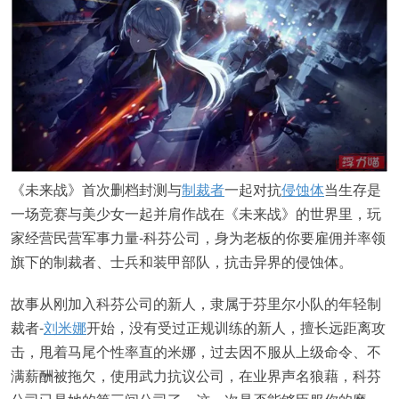
《未来战》首次删档封测与
制裁者
一起对抗
侵蚀体
当生存是
一场竞赛与美少女一起并肩作战在《未来战》的世界里，玩
家经营民营军事力量-科芬公司，身为老板的你要雇佣并率领
旗下的制裁者、士兵和装甲部队，抗击异界的侵蚀体。
故事从刚加入科芬公司的新人，隶属于芬里尔小队的年轻制
裁者-
刘米娜
开始，没有受过正规训练的新人，擅长远距离攻
击，甩着马尾个性率直的米娜，过去因不服从上级命令、不
满薪酬被拖欠，使用武力抗议公司，在业界声名狼藉，科芬