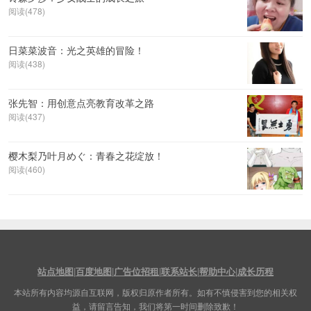
阅读(478)
日菜菜波音：光之英雄的冒险！
阅读(438)
张先智：用创意点亮教育改革之路
阅读(437)
樱木梨乃叶月めぐ：青春之花绽放！
阅读(460)
站点地图
|
百度地图
|
广告位招租
|
联系站长
|
帮助中心
|
成长历程
本站所有内容均源自互联网，版权归原作者所有。如有不慎侵害到您的相关权
益，请留言告知，我们将第一时间删除致歉！