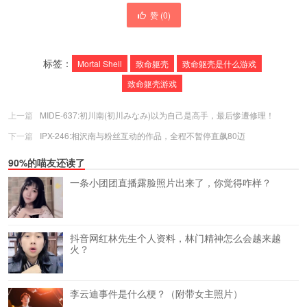
赞 (
0
)
标签：
Mortal Shell
致命躯壳
致命躯壳是什么游戏
致命躯壳游戏
上一篇
MIDE-637:初川南(初川みなみ)以为自己是高手，最后惨遭修理！
下一篇
IPX-246:相沢南与粉丝互动的作品，全程不暂停直飙80迈
90%的喵友还读了
一条小团团直播露脸照片出来了，你觉得咋样？
抖音网红林先生个人资料，林门精神怎么会越来越
火？
李云迪事件是什么梗？（附带女主照片）