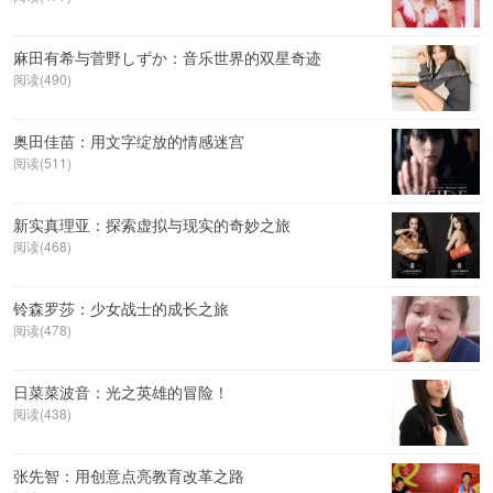
麻田有希与菅野しずか：音乐世界的双星奇迹
阅读(490)
奥田佳苗：用文字绽放的情感迷宫
阅读(511)
新实真理亚：探索虚拟与现实的奇妙之旅
阅读(468)
铃森罗莎：少女战士的成长之旅
阅读(478)
日菜菜波音：光之英雄的冒险！
阅读(438)
张先智：用创意点亮教育改革之路