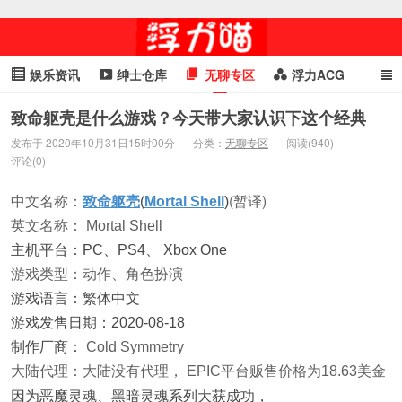
娱乐资讯
绅士仓库
无聊专区
浮力ACG
浮力GIF
明星头条
浮力资讯
头条女神
萌妹专区
致命躯壳是什么游戏？今天带大家认识下这个经典
发布于 2020年10月31日15时00分
分类：
无聊专区
阅读(940)
cosplay
喵星闻
评论(0)
(暂译)
中文名称：
致命躯壳
(
Mortal Shell
)
英文名称：
Mortal Shell
主机平台：PC、PS4、
Xbox One
游戏类型：动作、角色扮演
游戏语言：繁体中文
游戏发售日期：2020-08-18
制作厂商：
Cold Symmetry
大陆代理：大陆没有代理， EPIC平台贩售价格为18.63美金
因为恶魔灵魂、黑暗灵魂系列大获成功，