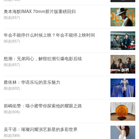
奥本海默IMAX 70mm胶片版重磅回归
阅读(657)
年会不能停什么时候上映？年会不能停上映时间
阅读(657)
怒潮：兄弟同心，解恨狂潮引爆电影后续
阅读(657)
蔡依林：华语乐坛的音乐魅力
阅读(602)
前嶋佑赞：喵小蜜带你探索他的耀眼之路
阅读(606)
吴千语：璀璨闪耀演艺新星的多彩世界
阅读(589)