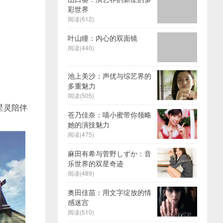
彩世界
阅读(612)
叶山瞳：内心的双面镜
阅读(440)
池上美沙：声优与综艺界的
多重魅力
阅读(505)
星灵陪伴
苍乃佳奈：喵小蜜带你领略
她的演技魅力
阅读(475)
麻田有希与菅野しずか：音
乐世界的双星奇迹
阅读(489)
奥田佳苗：用文字绽放的情
感迷宫
阅读(510)