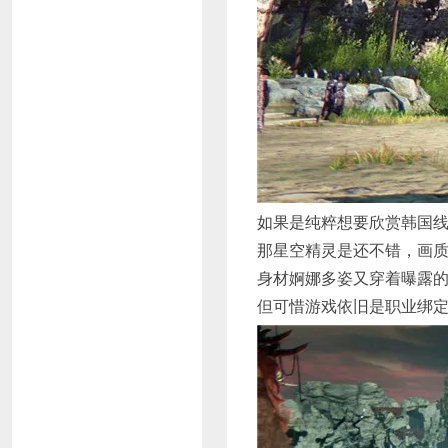
如果是纯粹想要欣赏韩国
那星空精灵是还不错，画质
身材婀娜多姿又穿着曝露
但可惜游戏依旧是职业绑