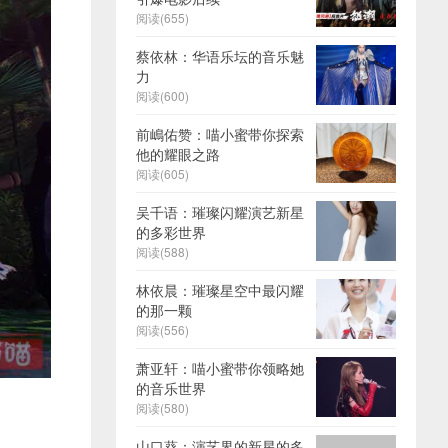
阅读(655)
蔡依林：华语乐坛的音乐魅
力
阅读(600)
前嶋佑赞：喵小蜜带你探索
他的耀眼之路
阅读(605)
吴千语：璀璨闪耀演艺新星
的多彩世界
阅读(588)
林依晨：璀璨星空中最闪耀
的那一颗
阅读(556)
萧亚轩：喵小蜜带你领略她
的音乐世界
阅读(580)
山口葵：演艺界的新星的多