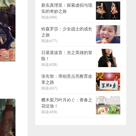
新实真理亚：探索虚拟与现
实的奇妙之旅
阅读(466)
铃森罗莎：少女战士的成长
之旅
阅读(477)
日菜菜波音：光之英雄的冒
险！
阅读(438)
张先智：用创意点亮教育改
革之路
阅读(437)
樱木梨乃叶月めぐ：青春之
花绽放！
阅读(459)