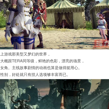
线上游戏那美型又梦幻的世界，
大概跟TERA同等级，鲜艳的色彩，漂亮的场景，
的女角。主线故事剧情的动画也算是做得挺用心。
定性别，好处就只有捏人选项够丰富而已。