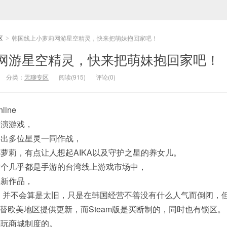
区
韩国线上小萝莉网游星空精灵，快来把萌妹抱回家吧！
>
网游星空精灵，快来把萌妹抱回家吧！
分类：
无聊专区
阅读(915)
评论(0)
nline
扮演游戏，
唤出多位星灵一同作战，
萝莉，有点让人想起AIKA以及守护之星的养女儿。
这个几乎都是手游的台湾线上游戏市场中，
戏新作品，
测，并不会算是太旧，只是在韩国经营不善没有什么人气而倒闭，
续替欧美地区提供更新，而Steam版是买断制的，同时也有锁区。
游玩商城制度的。