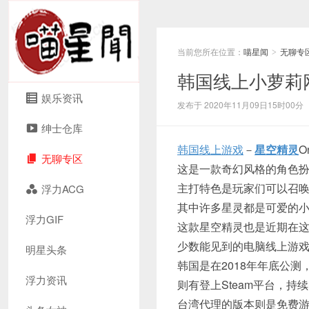
当前您所在位置：
喵星闻
无聊专
>
韩国线上小萝莉
娱乐资讯
发布于 2020年11月09日15时00分
绅士仓库
韩国线上游戏
－
星空精灵
O
无聊专区
这是一款奇幻风格的角色
主打特色是玩家们可以召
浮力ACG
其中许多星灵都是可爱的小
浮力GIF
这款星空精灵也是近期在
少数能见到的电脑线上游
明星头条
韩国是在2018年年底公
浮力资讯
则有登上Steam平台，持
台湾代理的版本则是免费