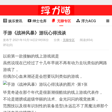
娱乐资讯
绅士仓库
无聊专区
浮力ACG
浮力GIF
明星头条
浮力资讯
头条女神
萌妹专区
手游《战神风暴》游玩心得浅谈
发布于 2021年10月14日21时06分
分类：
无聊专区
阅读(654)
cosplay
喵星闻
评论(0)
以前第一款接触的线上游戏就是
虽然说现在已经过了十几年早就不再有动力去玩类似的网路
游戏了，
但偶尔心血来潮还是会想要玩到类似的游戏，
毕竟奇迹在那个年代是很新潮很酷炫的线上游戏代表作，
不论是翅膀或超级华丽的法术、金光闪闪的视觉效果，
范围技以及很有识别性的装备造型(永远忘不了黑魔法师那个