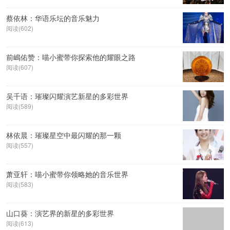
蔡依林：华语乐坛的音乐魅力
阅读(602)
前嶋佑赞：喵小蜜带你探索他的耀眼之路
阅读(607)
吴千语：璀璨闪耀演艺新星的多彩世界
阅读(589)
林依晨：璀璨星空中最闪耀的那一颗
阅读(557)
萧亚轩：喵小蜜带你领略她的音乐世界
阅读(583)
山口葵：演艺界的新星的多彩世界
阅读(613)