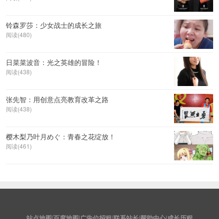
铃森罗莎：少女战士的成长之旅
阅读(480)
日菜菜波音：光之英雄的冒险！
阅读(438)
张先智：用创意点亮教育改革之路
阅读(438)
樱木梨乃叶月めぐ：青春之花绽放！
阅读(461)
站点地图
|
百度地图
|
广告位招租
|
联系站长
|
帮助中心
|
成长历程