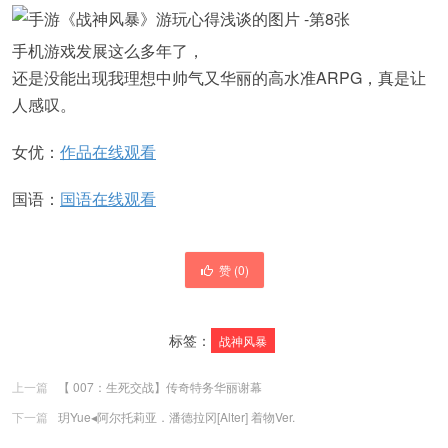
手机游戏发展这么多年了，
还是没能出现我理想中帅气又华丽的高水准ARPG，真是让
人感叹。
女优：
作品在线观看
国语：
国语在线观看
赞 (
0
)
标签：
战神风暴
上一篇
【 007：生死交战】传奇特务华丽谢幕
下一篇
玥Yue◂阿尔托莉亚．潘德拉冈[Alter] 着物Ver.