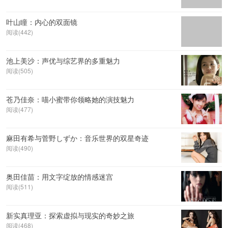
叶山瞳：内心的双面镜
阅读(442)
池上美沙：声优与综艺界的多重魅力
阅读(505)
苍乃佳奈：喵小蜜带你领略她的演技魅力
阅读(477)
麻田有希与菅野しずか：音乐世界的双星奇迹
阅读(490)
奥田佳苗：用文字绽放的情感迷宫
阅读(511)
新实真理亚：探索虚拟与现实的奇妙之旅
阅读(468)