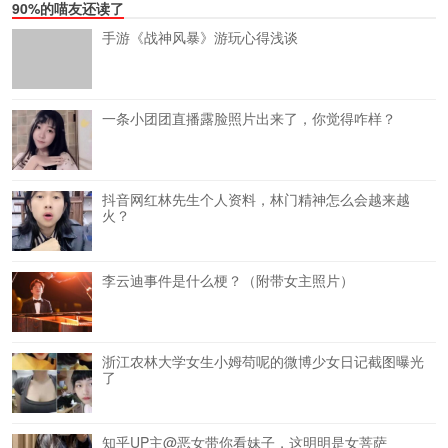
90%的喵友还读了
手游《战神风暴》游玩心得浅谈
一条小团团直播露脸照片出来了，你觉得咋样？
抖音网红林先生个人资料，林门精神怎么会越来越
火？
李云迪事件是什么梗？（附带女主照片）
浙江农林大学女生小姆苟呢的微博少女日记截图曝光
了
知乎UP主@恶女带你看妹子，这明明是女菩萨