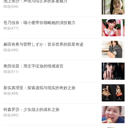
池上美沙：声优与综艺界的多重魅力
阅读(506)
苍乃佳奈：喵小蜜带你领略她的演技魅力
阅读(477)
麻田有希与菅野しずか：音乐世界的双星奇迹
阅读(490)
奥田佳苗：用文字绽放的情感迷宫
阅读(511)
新实真理亚：探索虚拟与现实的奇妙之旅
阅读(468)
铃森罗莎：少女战士的成长之旅
阅读(480)