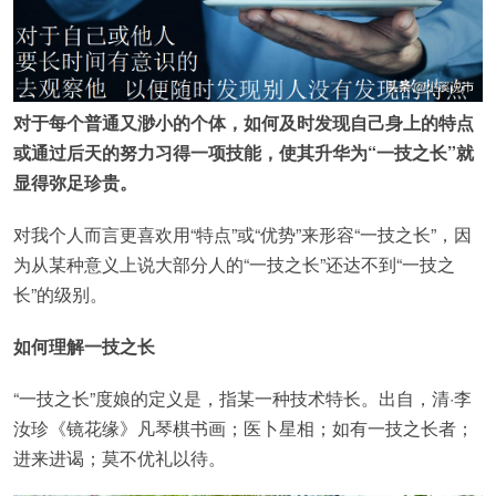
对于每个普通又渺小的个体，如何及时发现自己身上的特点
或通过后天的努力习得一项技能，使其升华为“一技之长”就
显得弥足珍贵。
对我个人而言更喜欢用“特点”或“优势”来形容“一技之长”，因
为从某种意义上说大部分人的“一技之长”还达不到“一技之
长”的级别。
如何理解一技之长
“一技之长”度娘的定义是，指某一种技术特长。出自，清·李
汝珍《镜花缘》凡琴棋书画；医卜星相；如有一技之长者；
进来进谒；莫不优礼以待。