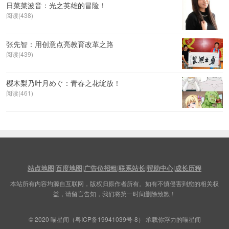
日菜菜波音：光之英雄的冒险！
阅读(438)
张先智：用创意点亮教育改革之路
阅读(439)
樱木梨乃叶月めぐ：青春之花绽放！
阅读(461)
站点地图
|
百度地图
|
广告位招租
|
联系站长
|
帮助中心
|
成长历程
本站所有内容均源自互联网，版权归原作者所有。如有不慎侵害到您的相关权
益，请留言告知，我们将第一时间删除致歉！
© 2020
喵星闻
（
粤ICP备19941039号-8
） 承载你浮力的喵星闻