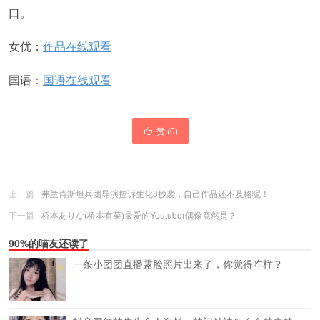
口。
女优：
作品在线观看
国语：
国语在线观看
赞 (
0
)
上一篇
弗兰肯斯坦兵团导演控诉生化8抄袭，自己作品还不及格呢！
下一篇
桥本ありな(桥本有菜)最爱的Youtuber偶像竟然是？
90%的喵友还读了
一条小团团直播露脸照片出来了，你觉得咋样？