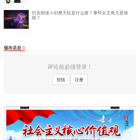
抖音财迷小刘摩天轮是什么梗？事件女主角又是谁
呢？
颁布圣旨
0
评论前必须登录！
登陆
注册