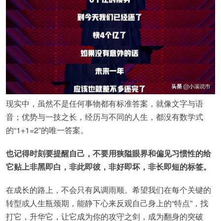
现实中，虽然不是任何事物都有标准答案，就像文字与语
音；优势与一技之长，经历与不同的人生，都没有数学式
的“1+1=2”的唯一答案。
也记得时刻要提醒自己，不要用狭隘眼界和偏见习惯性的给
它贴上非黑即白，非此即彼，非好即坏，非长即短的标签。
在成长的路上，不会只有风调雨顺。希望我们在每个关键的
转型或人生瓶颈期，能静下心来反观自己身上的“特点”，找
打它，升华它，让它成为你的攻守之剑，成为翻身的突破