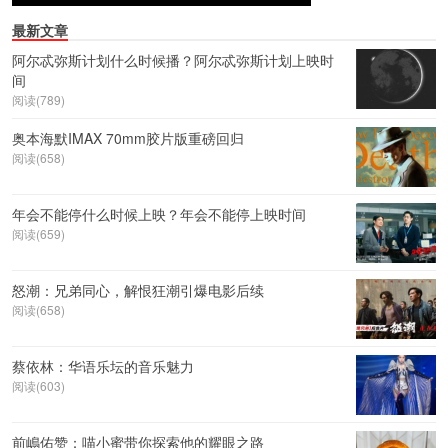
最新文章
阿尔忒弥斯计划什么时候播？阿尔忒弥斯计划上映时
间
阅读(789)
奥本海默IMAX 70mm胶片版重磅回归
阅读(658)
年会不能停什么时候上映？年会不能停上映时间
阅读(659)
怒潮：兄弟同心，解恨狂潮引爆电影后续
阅读(658)
蔡依林：华语乐坛的音乐魅力
阅读(603)
前嶋佑赞：喵小蜜带你探索他的耀眼之路