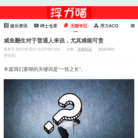
娱乐资讯
绅士仓库
无聊专区
浮力ACG
浮力GIF
明星头条
浮力资讯
头条女神
萌妹专区
咸鱼翻生对于普通人来说，尤其难能可贵
发布于 2021年12月13日21时12分
分类：
无聊专区
阅读(688)
cosplay
喵星闻
评论(0)
本篇我们要聊的关键词是“一技之长”。