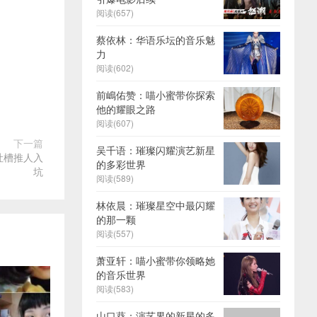
阅读(657)
蔡依林：华语乐坛的音乐魅
力
阅读(602)
前嶋佑赞：喵小蜜带你探索
他的耀眼之路
阅读(607)
下一篇
吴千语：璀璨闪耀演艺新星
吐槽推人入
的多彩世界
坑
阅读(589)
林依晨：璀璨星空中最闪耀
的那一颗
阅读(557)
萧亚轩：喵小蜜带你领略她
的音乐世界
阅读(583)
山口葵：演艺界的新星的多