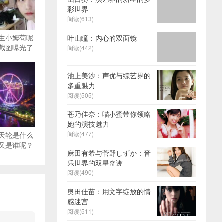
彩世界
阅读(613)
生小姆苟呢
叶山瞳：内心的双面镜
截图曝光了
阅读(442)
池上美沙：声优与综艺界的
多重魅力
阅读(505)
苍乃佳奈：喵小蜜带你领略
她的演技魅力
阅读(477)
天轮是什么
又是谁呢？
麻田有希与菅野しずか：音
乐世界的双星奇迹
阅读(490)
奥田佳苗：用文字绽放的情
感迷宫
阅读(511)