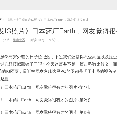
区
《用小强的视角发IG照片》日本药厂Earth，网友觉得很有才
>
IG照片》日本药厂Earth，网友觉得
分类：
无聊专区
阅读(357)
评论(0)
，虽然离穿外套的日子还很远，不过我们还是得忍受高温以及蚊
打过几只蟑螂跟蚊子了吗？今天这篇并不是一篇击坠数比较文，
製药的IG网页，最近被网友发现这里PO的图都是「用小强的视角发
有趣惹