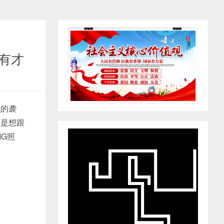
很有才
虫的袭
而是想跟
IG照