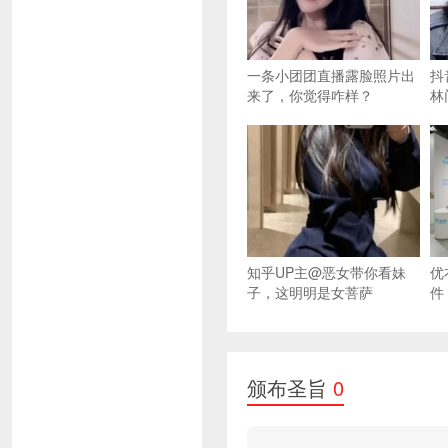
一条小团团直播露脸照片出
抖
来了，你觉得咋样？
林
知乎UP主@恶女带你看妹
优
子，这明明是女菩萨
件
颁布圣旨
0