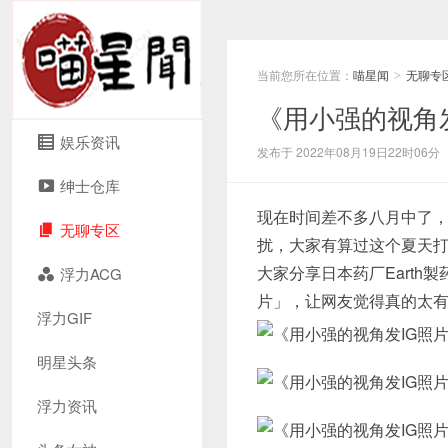
当前您所在位置：
喵星闻
无聊专
>
《用小强的视角发
娱乐资讯
发布于 2022年08月19日22时06分
绅士仓库
现在时间差不多八月中了
无聊专区
扰，大家有算过这个夏天
大家分享日本药厂Earth
浮力ACG
片」，让网友觉得真的太
浮力GIF
明星头条
浮力资讯