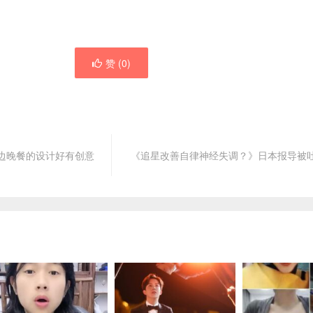
赞 (
0
)
边晚餐的设计好有创意
《追星改善自律神经失调？》日本报导被