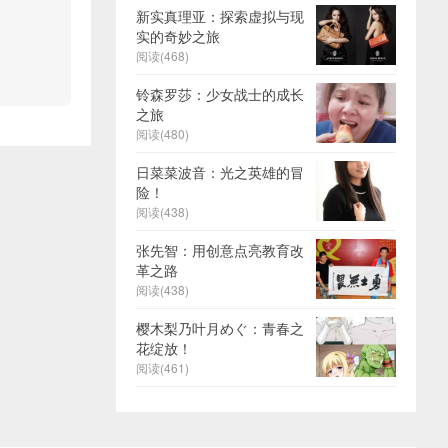
新实真理亚：探索虚拟与现
实的奇妙之旅
阅读(468)
铃森罗莎：少女战士的成长
之旅
阅读(480)
日菜菜波音：光之英雄的冒
险！
阅读(438)
张先智：用创意点亮教育改
革之路
阅读(438)
樱木梨乃叶月めぐ：青春之
花绽放！
阅读(461)