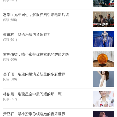
怒潮：兄弟同心，解恨狂潮引爆电影后续
阅读(655)
蔡依林：华语乐坛的音乐魅力
阅读(601)
前嶋佑赞：喵小蜜带你探索他的耀眼之路
阅读(606)
吴千语：璀璨闪耀演艺新星的多彩世界
阅读(589)
林依晨：璀璨星空中最闪耀的那一颗
阅读(557)
萧亚轩：喵小蜜带你领略她的音乐世界