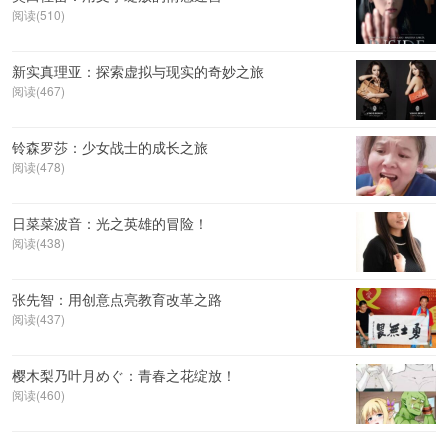
阅读(510)
新实真理亚：探索虚拟与现实的奇妙之旅
阅读(467)
铃森罗莎：少女战士的成长之旅
阅读(478)
日菜菜波音：光之英雄的冒险！
阅读(438)
张先智：用创意点亮教育改革之路
阅读(437)
樱木梨乃叶月めぐ：青春之花绽放！
阅读(460)