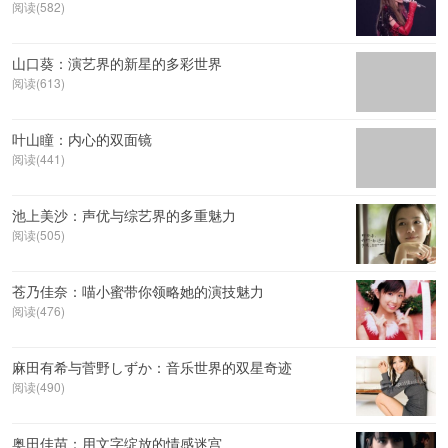
阅读(582)
山口葵：演艺界的新星的多彩世界
阅读(613)
叶山瞳：内心的双面镜
阅读(441)
池上美沙：声优与综艺界的多重魅力
阅读(505)
苍乃佳奈：喵小蜜带你领略她的演技魅力
阅读(476)
麻田有希与菅野しずか：音乐世界的双星奇迹
阅读(490)
奥田佳苗：用文字绽放的情感迷宫