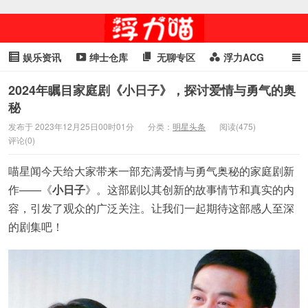
娱乐资讯
绅士仓库
无聊专区
浮力ACG
浮力GIF
明星头条
浮力资讯
头条女神
萌妹专区
2024年瞩目家庭剧《小日子》，探讨爱情与勇气的奥
秘
cosplay
喵星闻
发布于 2023年12月25日00时01分
分类：
明星头条
阅读(475)
评论(0)
喵星闻今天给大家带来一部充满爱情与勇气奥秘的家庭剧新
作——《
小日子
》。这部剧以其创新的故事情节和真实的内
容，引发了观众的广泛关注。让我们一起期待这部感人至深
的剧集吧！