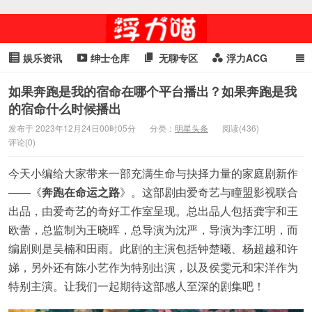
娱乐资讯
绅士仓库
无聊专区
浮力ACG
浮力GIF
明星头条
浮力资讯
头条女神
萌妹专区
如果奔跑是我的宿命在哪个平台播出？如果奔跑是我
的宿命什么时候播出
cosplay
喵星闻
发布于 2023年12月24日00时05分
分类：
明星头条
阅读(436)
评论(0)
今天小编给大家带来一部充满生命与抉择力量的家庭剧新作
——《
奔跑在命运之路
》。这部剧由爱奇艺与瞳盟影视联合
出品，由爱奇艺的奇好工作室呈现。总出品人包括龚宇和王
欧蕾，总监制为王晓晖，总导演为沈严，导演为李江明，而
编剧则是吴楠和田雨。此剧的主演包括钟楚曦、杨超越和许
娣，另外还有陈小艺作为特别出演，以及侯雯元和宋洋作为
特别主演。让我们一起期待这部感人至深的剧集吧！