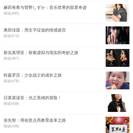
麻田有希与菅野しずか：音乐世界的双星奇迹
阅读(490)
奥田佳苗：用文字绽放的情感迷宫
阅读(510)
新实真理亚：探索虚拟与现实的奇妙之旅
阅读(467)
铃森罗莎：少女战士的成长之旅
阅读(478)
日菜菜波音：光之英雄的冒险！
阅读(438)
张先智：用创意点亮教育改革之路
阅读(438)