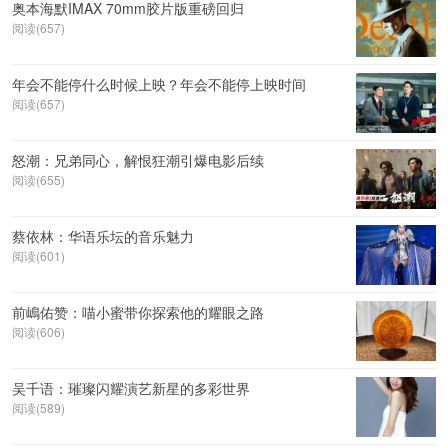
奥本海默IMAX 70mm胶片版重磅回归
阅读(657)
年会不能停什么时候上映？年会不能停上映时间
阅读(657)
怒潮：兄弟同心，解恨狂潮引爆电影后续
阅读(655)
蔡依林：华语乐坛的音乐魅力
阅读(601)
前嶋佑赞：喵小蜜带你探索他的耀眼之路
阅读(606)
吴千语：璀璨闪耀演艺新星的多彩世界
阅读(589)