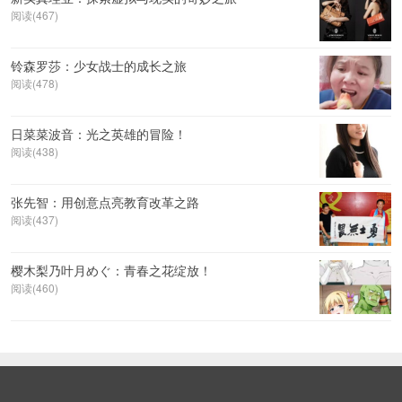
阅读(467)
铃森罗莎：少女战士的成长之旅
阅读(478)
日菜菜波音：光之英雄的冒险！
阅读(438)
张先智：用创意点亮教育改革之路
阅读(437)
樱木梨乃叶月めぐ：青春之花绽放！
阅读(460)