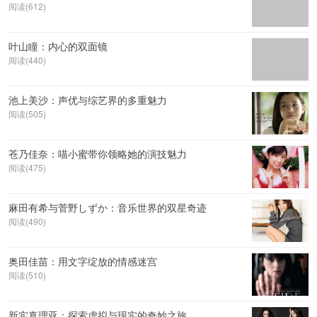
阅读(612)
叶山瞳：内心的双面镜
阅读(440)
池上美沙：声优与综艺界的多重魅力
阅读(505)
苍乃佳奈：喵小蜜带你领略她的演技魅力
阅读(475)
麻田有希与菅野しずか：音乐世界的双星奇迹
阅读(490)
奥田佳苗：用文字绽放的情感迷宫
阅读(510)
新实真理亚：探索虚拟与现实的奇妙之旅