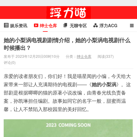
娱乐资讯
绅士仓库
无聊专区
浮力ACG
浮力GIF
明星头条
浮力资讯
头条女神
萌妹专区
她的小梨涡电视剧剧情介绍，她的小梨涡电视剧什么
时候播出？
cosplay
喵星闻
发布于 2023年12月20日00时10分
分类：
绅士仓库
阅读(337)
评论(0)
亲爱的读者朋友们，你们好！我是喵星闻的小编，今天给大
家带来一部让人充满期待的电视剧——《
她的小梨涡
》。这
部剧是根据唧唧的猫的原著小说改编，由青春光线负责备
案，孙凯琳担任编剧。故事如同它的名字一般，甜蜜而温
馨，让人不禁陷入那校园里的美好回忆。