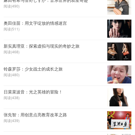
麻田有希与菅野しずか：音乐世界的双星奇迹
阅读(490)
奥田佳苗：用文字绽放的情感迷宫
阅读(511)
新实真理亚：探索虚拟与现实的奇妙之旅
阅读(468)
铃森罗莎：少女战士的成长之旅
阅读(480)
日菜菜波音：光之英雄的冒险！
阅读(438)
张先智：用创意点亮教育改革之路
阅读(439)