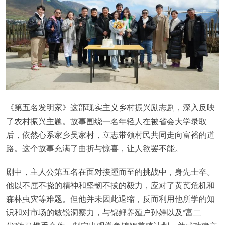
《第五名发明家》这部现实主义乡村振兴励志剧，深入反映
了农村振兴主题。故事围绕一名年轻人在被省会大学录取
后，依然心系家乡吴家村，立志带领村民共同走向富裕的道
路。这个故事充满了曲折与惊喜，让人欲罢不能。
剧中，主人公第五名在面对接踵而至的挑战中，身先士卒。
他以不屈不挠的精神和坚韧不拔的毅力，应对了黄芪危机和
森林虫灾等难题。但他并未因此退缩，反而利用他所学的知
识和对市场的敏锐洞察力，与锦鲤养殖户孙婷以及“富二