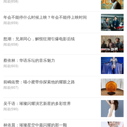
阅读(658)
年会不能停什么时候上映？年会不能停上映时间
阅读(659)
怒潮：兄弟同心，解恨狂潮引爆电影后续
阅读(658)
蔡依林：华语乐坛的音乐魅力
阅读(603)
前嶋佑赞：喵小蜜带你探索他的耀眼之路
阅读(607)
吴千语：璀璨闪耀演艺新星的多彩世界
阅读(590)
林依晨：璀璨星空中最闪耀的那一颗