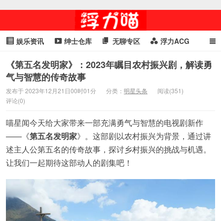
娱乐资讯
绅士仓库
无聊专区
浮力ACG
浮力GIF
明星头条
浮力资讯
头条女神
萌妹专区
《第五名发明家》：2023年瞩目农村振兴剧，解读勇
气与智慧的传奇故事
cosplay
喵星闻
发布于 2023年12月21日00时01分
分类：
明星头条
阅读(351)
评论(0)
喵星闻今天给大家带来一部充满勇气与智慧的电视剧新作
——《
第五名发明家
》。这部剧以农村振兴为背景，通过讲
述主人公第五名的传奇故事，探讨乡村振兴的挑战与机遇。
让我们一起期待这部动人的剧集吧！