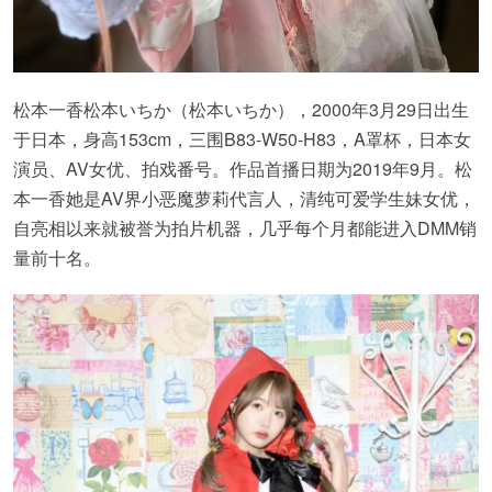
松本一香松本いちか（松本いちか），2000年3月29日出生
于日本，身高153cm，三围B83-W50-H83，A罩杯，日本女
演员、AV女优、拍戏番号。作品首播日期为2019年9月。松
本一香她是AV界小恶魔萝莉代言人，清纯可爱学生妹女优，
自亮相以来就被誉为拍片机器，几乎每个月都能进入DMM销
量前十名。