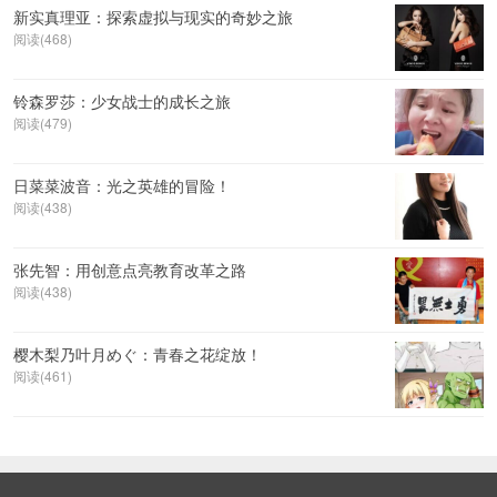
新实真理亚：探索虚拟与现实的奇妙之旅
阅读(468)
铃森罗莎：少女战士的成长之旅
阅读(479)
日菜菜波音：光之英雄的冒险！
阅读(438)
张先智：用创意点亮教育改革之路
阅读(438)
樱木梨乃叶月めぐ：青春之花绽放！
阅读(461)