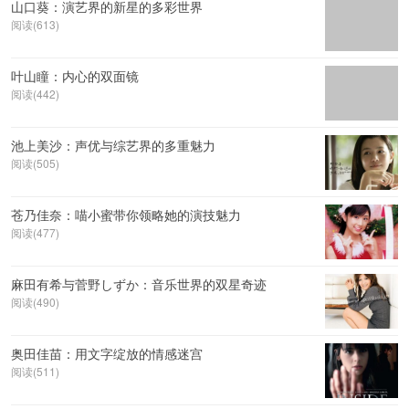
山口葵：演艺界的新星的多彩世界
阅读(613)
叶山瞳：内心的双面镜
阅读(442)
池上美沙：声优与综艺界的多重魅力
阅读(505)
苍乃佳奈：喵小蜜带你领略她的演技魅力
阅读(477)
麻田有希与菅野しずか：音乐世界的双星奇迹
阅读(490)
奥田佳苗：用文字绽放的情感迷宫
阅读(511)