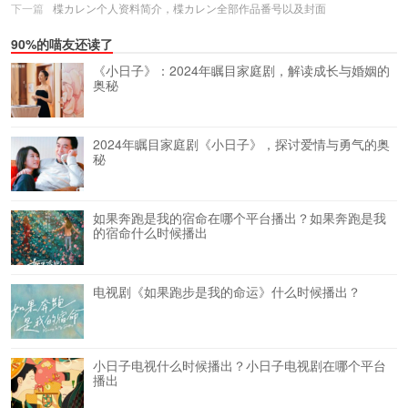
下一篇
楪カレン个人资料简介，楪カレン全部作品番号以及封面
90%的喵友还读了
《小日子》：2024年瞩目家庭剧，解读成长与婚姻的
奥秘
2024年瞩目家庭剧《小日子》，探讨爱情与勇气的奥
秘
如果奔跑是我的宿命在哪个平台播出？如果奔跑是我
的宿命什么时候播出
电视剧《如果跑步是我的命运》什么时候播出？
小日子电视什么时候播出？小日子电视剧在哪个平台
播出