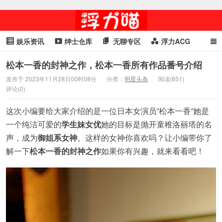
娱乐资讯
绅士仓库
无聊专区
浮力ACG
浮力GIF
明星头条
浮力资讯
头条女神
萌妹专区
松本一香的封神之作，松本一香所有作品番号介绍
发布于 2023年11月28日00时08分
分类：
明星头条
阅读(851)
cosplay
喵星闻
评论(0)
这次小编要给大家介绍的是一位日本女演员”松本一香”她是
一个纯洁可爱的
学生妹女优
她的目标是抛开童稚洛丽塔的名
声，成为
御姐系女神
。这样的女神你喜欢吗？让小编带你了
解一下
松本一香的封神之作
如果你有兴趣，就来看看吧！