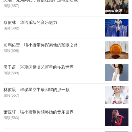
阅读(657)
蔡依林：华语乐坛的音乐魅力
阅读(602)
前嶋佑赞：喵小蜜带你探索他的耀眼之路
阅读(606)
吴千语：璀璨闪耀演艺新星的多彩世界
阅读(589)
林依晨：璀璨星空中最闪耀的那一颗
阅读(557)
萧亚轩：喵小蜜带你领略她的音乐世界
阅读(583)