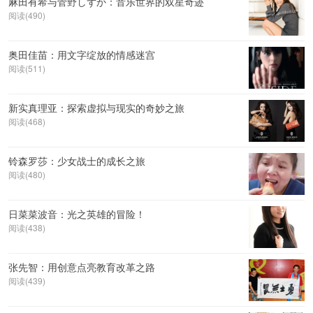
麻田有希与菅野しずか：音乐世界的双星奇迹
阅读(490)
奥田佳苗：用文字绽放的情感迷宫
阅读(511)
新实真理亚：探索虚拟与现实的奇妙之旅
阅读(468)
铃森罗莎：少女战士的成长之旅
阅读(480)
日菜菜波音：光之英雄的冒险！
阅读(438)
张先智：用创意点亮教育改革之路
阅读(439)