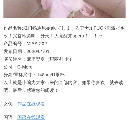
作品名称:肛门畅通原始akiてしまするアナルFUCK刺激イキ
ッ！兴奋地尖叫！升天！大覚醒来speru！！！ャ
产品编号：MIAA-202
发布日期：2020/01/01
演员姓名：麻里梨夏（玛丽·理卡）
公司：C-More
身高/罩杯尺寸：148cm/D罩杯
以上就是小编为大家带来的全部内容。如果你喜欢，就去读
吧。最后，感谢您的阅读！
女优：
作品在线观看
国语：
国语在线观看