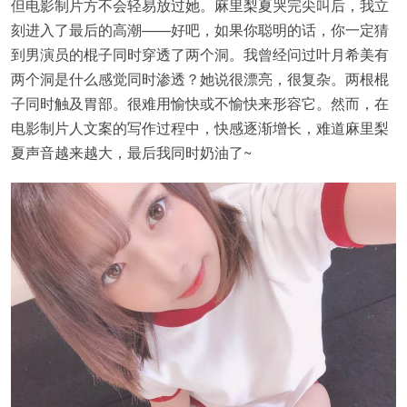
但电影制片方不会轻易放过她。麻里梨夏哭完尖叫后，我立
刻进入了最后的高潮——好吧，如果你聪明的话，你一定猜
到男演员的棍子同时穿透了两个洞。我曾经问过叶月希美有
两个洞是什么感觉同时渗透？她说很漂亮，很复杂。两根棍
子同时触及胃部。很难用愉快或不愉快来形容它。然而，在
电影制片人文案的写作过程中，快感逐渐增长，难道麻里梨
夏声音越来越大，最后我同时奶油了~