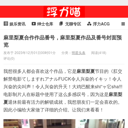
娱乐资讯
绅士仓库
无聊专区
浮力ACG
浮力GIF
明星头条
浮力资讯
头条女神
萌妹专区
麻里梨夏合作作品番号，麻里梨夏作品及番号封面预
览
cosplay
喵星闻
发布于 2023年12月01日00时01分
分类：
明星头条
阅读(418)
评论(0)
我想很多人都会喜欢这个作品，它是
麻里梨夏
节目的《肛交
解禁电影てしますれアナルFUCK令人兴奋的イキッ！令人
兴奋的尖叫声！令人兴奋的升天！大鸡巴醒来shi”ャ它sha!!!
电影制片人在标题中使用了这么多感叹号，因为这是
麻里梨
夏
退休前最有活力的解锁成就，我想朋友们一定会喜欢的。
因此小编给大家做了详细的介绍。让我们来看看！