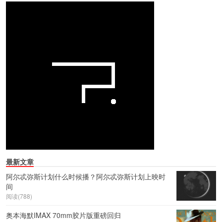
最新文章
阿尔忒弥斯计划什么时候播？阿尔忒弥斯计划上映时
间
阅读(788)
奥本海默IMAX 70mm胶片版重磅回归