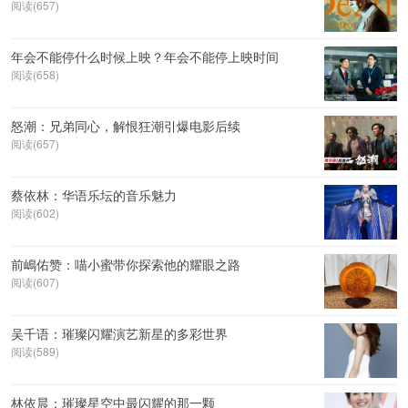
阅读(657)
年会不能停什么时候上映？年会不能停上映时间
阅读(658)
怒潮：兄弟同心，解恨狂潮引爆电影后续
阅读(657)
蔡依林：华语乐坛的音乐魅力
阅读(602)
前嶋佑赞：喵小蜜带你探索他的耀眼之路
阅读(607)
吴千语：璀璨闪耀演艺新星的多彩世界
阅读(589)
林依晨：璀璨星空中最闪耀的那一颗