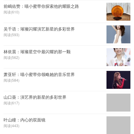
前嶋佑赞：喵小蜜带你探索他的耀眼之路
阅读(610)
吴千语：璀璨闪耀演艺新星的多彩世界
阅读(593)
林依晨：璀璨星空中最闪耀的那一颗
阅读(562)
萧亚轩：喵小蜜带你领略她的音乐世界
阅读(584)
山口葵：演艺界的新星的多彩世界
阅读(617)
叶山瞳：内心的双面镜
阅读(443)