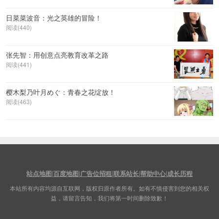
日菜菜波音：光之英雄的冒险！
阅读(440)
张先智：用创意点亮教育改革之路
阅读(441)
樱木梨乃叶月めぐ：青春之花绽放！
阅读(463)
站点地图
|
百度地图
|
广告位招租
|
联系站长
|
帮助中心
|
成长历程
本站所有内容均源自互联网，版权归原作者所有。如有不慎侵害到您的相关权
益，请留言告知，我们将第一时间删除致歉！