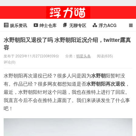
娱乐资讯
绅士仓库
无聊专区
浮力ACG
浮力GIF
明星头条
浮力资讯
头条女神
萌妹专区
水野朝阳又退役了吗 水野朝阳近况介绍，twitter露真
容
cosplay
喵星闻
发布于 2023年11月27日00时09分
分类：
明星头条
阅读(635)
评论(0)
水野朝阳再次退役已经？很多人问是因为
水野朝
阳暂时没
有。作品已经？很多网友都想知道是否
水野朝阳再次退役
，
最近，水野朝阳针对这个问题，我也在推特上进行了回应。
我直言今后不会在推特上露面了。我们来谈谈发生了什么事
吧！