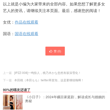
以上就是小编为大家带来的全部内容。如果您想了解更多女
艺人的资讯，请继续关注本页面。最后，感谢您的阅读！
女优：
作品在线观看
国语：
国语在线观看
赞 (
0
)
上一篇
[IPZZ-008]一鸣惊人，桃乃木かな忽然有坂深雪化！
下一篇
本田桃（本田もも）twitter再冒泡，这是要继续嗨啊！
90%的喵友还读了
《小日子》：2024年瞩目家庭剧，解读成长与婚姻的
奥秘