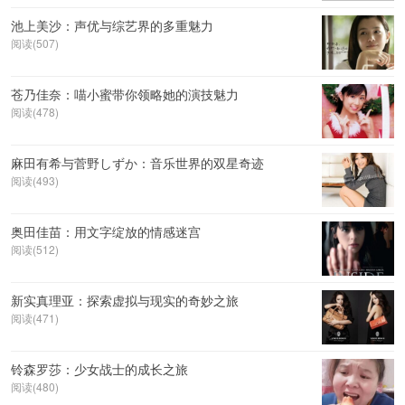
池上美沙：声优与综艺界的多重魅力
阅读(507)
苍乃佳奈：喵小蜜带你领略她的演技魅力
阅读(478)
麻田有希与菅野しずか：音乐世界的双星奇迹
阅读(493)
奥田佳苗：用文字绽放的情感迷宫
阅读(512)
新实真理亚：探索虚拟与现实的奇妙之旅
阅读(471)
铃森罗莎：少女战士的成长之旅
阅读(480)