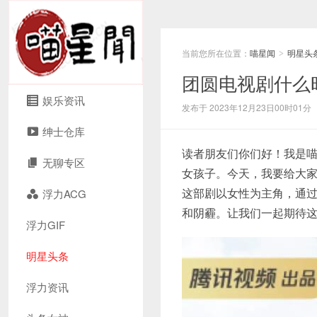
当前您所在位置：
喵星闻
明星头
>
团圆电视剧什么
娱乐资讯
发布于 2023年12月23日00时01分
绅士仓库
读者朋友们你们好！我是
无聊专区
女孩子。今天，我要给大
这部剧以女性为主角，通
浮力ACG
和阴霾。让我们一起期待
浮力GIF
明星头条
浮力资讯