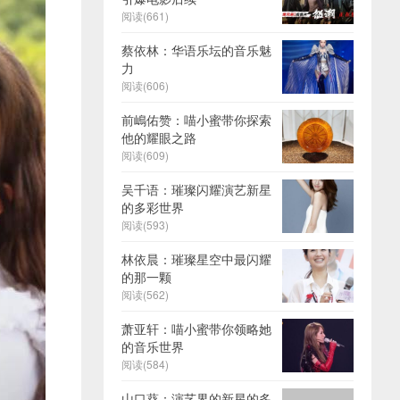
阅读(661)
蔡依林：华语乐坛的音乐魅
力
阅读(606)
前嶋佑赞：喵小蜜带你探索
他的耀眼之路
阅读(609)
吴千语：璀璨闪耀演艺新星
的多彩世界
阅读(593)
林依晨：璀璨星空中最闪耀
的那一颗
阅读(562)
萧亚轩：喵小蜜带你领略她
的音乐世界
阅读(584)
山口葵：演艺界的新星的多