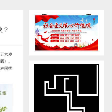
映？
十五六岁
团圆
》。
种种困扰