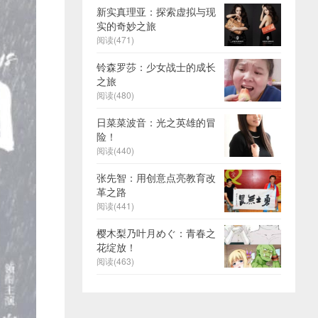
新实真理亚：探索虚拟与现
实的奇妙之旅
阅读(471)
铃森罗莎：少女战士的成长
之旅
阅读(480)
日菜菜波音：光之英雄的冒
险！
阅读(440)
张先智：用创意点亮教育改
革之路
阅读(441)
樱木梨乃叶月めぐ：青春之
花绽放！
阅读(463)