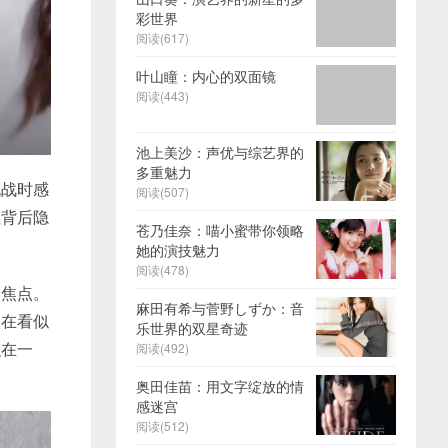
彩世界
阅读(617)
叶山瞳：内心的双面镜
阅读(443)
池上美沙：声优与综艺界的
多重魅力
挑战时感
阅读(507)
但背后隐
苍乃佳奈：喵小蜜带你领略
她的演技魅力
阅读(478)
的焦点。
麻田有希与菅野しずか：音
，在看似
乐世界的双星奇迹
织在一
阅读(492)
奥田佳苗：用文字绽放的情
感迷宫
阅读(512)