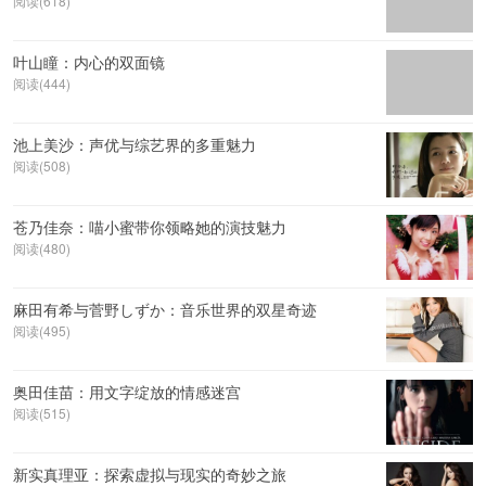
阅读(618)
叶山瞳：内心的双面镜
阅读(444)
池上美沙：声优与综艺界的多重魅力
阅读(508)
苍乃佳奈：喵小蜜带你领略她的演技魅力
阅读(480)
麻田有希与菅野しずか：音乐世界的双星奇迹
阅读(495)
奥田佳苗：用文字绽放的情感迷宫
阅读(515)
新实真理亚：探索虚拟与现实的奇妙之旅