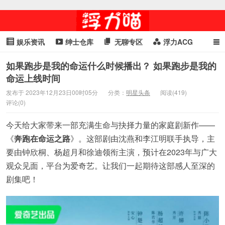
娱乐资讯
绅士仓库
无聊专区
浮力ACG
浮力GIF
明星头条
浮力资讯
头条女神
萌妹专区
如果跑步是我的命运什么时候播出？ 如果跑步是我的
命运上线时间
cosplay
喵星闻
发布于 2023年12月23日00时05分
分类：
明星头条
阅读(419)
评论(0)
今天给大家带来一部充满生命与抉择力量的家庭剧新作——
《
奔跑在命运之路
》。这部剧由沈燕和李江明联手执导，主
要由钟欣桐、杨超月和徐迪领衔主演，预计在2023年与广大
观众见面，平台为爱奇艺。让我们一起期待这部感人至深的
剧集吧！