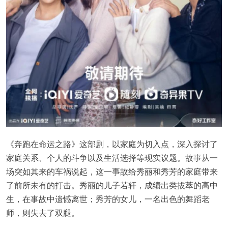
《奔跑在命运之路》这部剧，以家庭为切入点，深入探讨了
家庭关系、个人的斗争以及生活选择等现实议题。故事从一
场突如其来的车祸说起，这一事故给秀丽和秀芳的家庭带来
了前所未有的打击。秀丽的儿子若轩，成绩出类拔萃的高中
生，在事故中遗憾离世；秀芳的女儿，一名出色的舞蹈老
师，则失去了双腿。