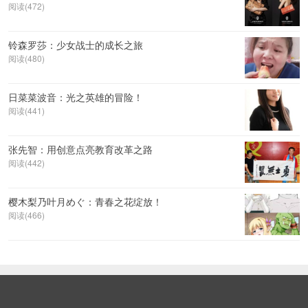
阅读(472)
铃森罗莎：少女战士的成长之旅
阅读(480)
日菜菜波音：光之英雄的冒险！
阅读(441)
张先智：用创意点亮教育改革之路
阅读(442)
樱木梨乃叶月めぐ：青春之花绽放！
阅读(466)