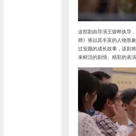
这部剧由导演王骏晔执导
师》将以其丰富的人物形
过安颜的成长故事，该剧
来鲜活的剧情、精彩的表