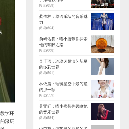
阅读(659)
蔡依林：华语乐坛的音乐魅
力
阅读(604)
前嶋佑赞：喵小蜜带你探索
他的耀眼之路
阅读(608)
吴千语：璀璨闪耀演艺新星
的多彩世界
阅读(591)
林依晨：璀璨星空中最闪耀
的那一颗
阅读(559)
萧亚轩：喵小蜜带你领略她
的音乐世界
着教学环
阅读(584)
育的深层
山口葵：演艺界的新星的多