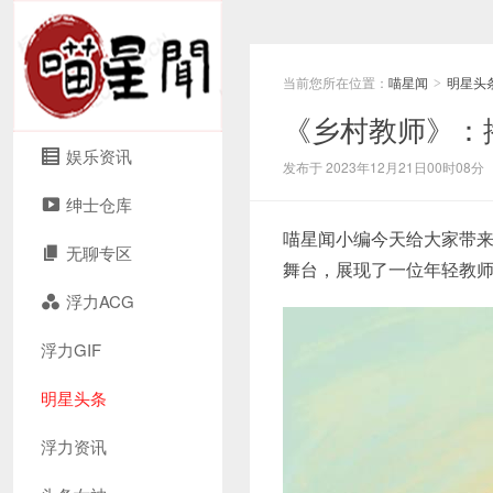
当前您所在位置：
喵星闻
明星头
>
《乡村教师》：
娱乐资讯
发布于 2023年12月21日00时08分
绅士仓库
喵星闻小编今天给大家带
无聊专区
舞台，展现了一位年轻教
浮力ACG
浮力GIF
明星头条
浮力资讯