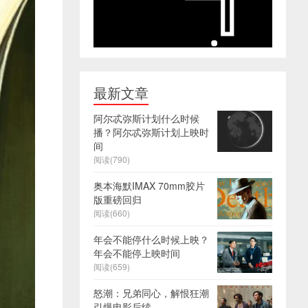
最新文章
阿尔忒弥斯计划什么时候
播？阿尔忒弥斯计划上映时
间
阅读(790)
奥本海默IMAX 70mm胶片
版重磅回归
阅读(660)
年会不能停什么时候上映？
年会不能停上映时间
阅读(659)
怒潮：兄弟同心，解恨狂潮
引爆电影后续