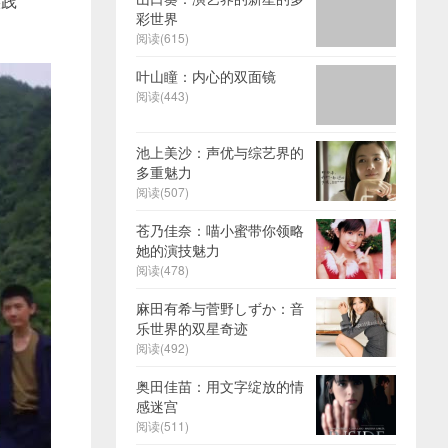
实践
彩世界
阅读(615)
叶山瞳：内心的双面镜
阅读(443)
池上美沙：声优与综艺界的
多重魅力
阅读(507)
苍乃佳奈：喵小蜜带你领略
她的演技魅力
阅读(478)
麻田有希与菅野しずか：音
乐世界的双星奇迹
阅读(492)
奥田佳苗：用文字绽放的情
感迷宫
阅读(511)