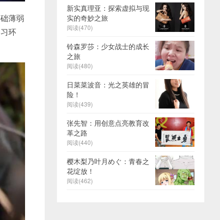
新实真理亚：探索虚拟与现
基础薄弱
实的奇妙之旅
阅读(470)
学习环
铃森罗莎：少女战士的成长
之旅
阅读(480)
日菜菜波音：光之英雄的冒
险！
阅读(439)
张先智：用创意点亮教育改
革之路
阅读(440)
樱木梨乃叶月めぐ：青春之
花绽放！
阅读(462)